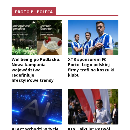
PROTO.PL POLECA
Wellbeing po Podlasku.
XTB sponsorem FC
Nowa kampania
Porto. Logo polskiej
województwa
firmy trafi na koszulki
redefiniuje
klubu
lifestyle’owe trendy
AI Act wchodzi w życie.
Kto „lajkuje” Rozwój