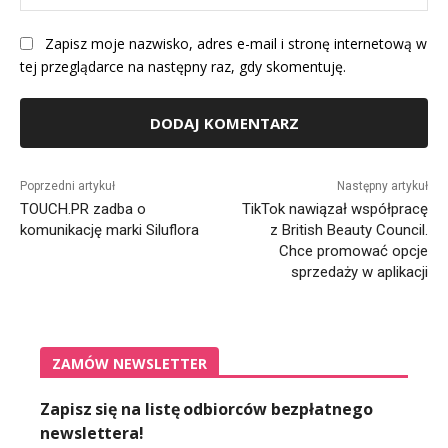
Int
Zapisz moje nazwisko, adres e-mail i stronę internetową w
tej przeglądarce na następny raz, gdy skomentuję.
Alternative:
Poprzedni artykuł
Następny artykuł
TOUCH.PR zadba o
TikTok nawiązał współpracę
komunikację marki Siluflora
z British Beauty Council.
Chce promować opcje
sprzedaży w aplikacji
ZAMÓW NEWSLETTER
Zapisz się na listę odbiorców bezpłatnego
newslettera!