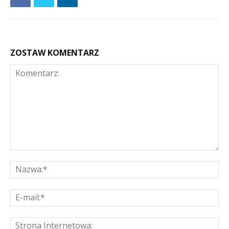
ZOSTAW KOMENTARZ
Komentarz:
Na
E-
mai
St