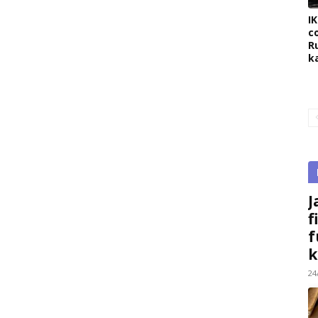
I
c
R
k
J
f
f
k
24