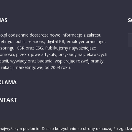
NAS
S
o.pl codziennie dostarcza nowe informacje z zakresu
etingu i public relations, digital PR, employer brandingu,
soringu, CSR oraz ESG. Publikujemy najważniejsze
omości, przekrojowe artykuły, przykłady najciekawszych
anii, wywiady oraz badania, wspierając rozwój branży
nikacji marketingowej od 2004 roku.
KLAMA
NTAKT
 najwyższym poziomie. Dalsze korzystanie ze strony oznacza, że zgadzas