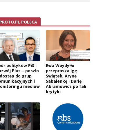
PROTO.PL POLECA
ór polityków PiS i
Ewa Woydyłło
ozwój Plus – poszło
przeprasza Igę
 dostęp do grup
Świątek, Arynę
omunikacyjnych i
Sabalenkę i Darię
onitoringu mediów
Abramowicz po fali
krytyki