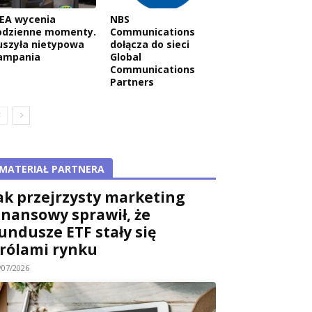
KEA wycenia
NBS
odzienne momenty.
Communications
uszyła nietypowa
dołącza do sieci
ampania
Global
Communications
Partners
MATERIAŁ PARTNERA
ak przejrzysty marketing
inansowy sprawił, że
undusze ETF stały się
rólami rynku
/07/2026