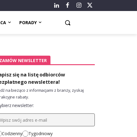
ACA
PORADY
ZAMÓW NEWSLETTER
apisz się na listę odbiorców
ezpłatnego newslettera!
dź na bieżąco z informacjami z branży, zyskaj
rakcyjne rabaty.
bierz newsletter:
Codzienny
Tygodniowy