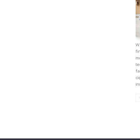
W 
fi
mo
te
fa
ci
in