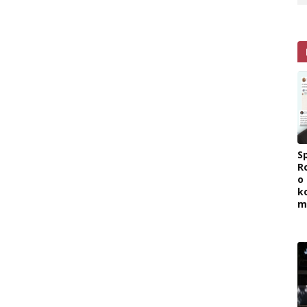
Sp
R
o
k
m