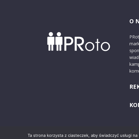
O 
PRot
mark
spon
wiad
kamp
komu
RE
KO
Ta strona korzysta z ciasteczek, aby świadczyć usługi na