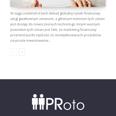
W ciągu ostatnich trzech dekad globalny rynek finansowy
uległ gwałtownym zmianom, a głównym motorem tych zmian
jest dostęp do nowoczesnych technologii. Innym ważnym
powodem tych zmian jest fakt, że marketing finansowy
przeniósł punkt ciężkości ze skomplikowanych produktów
na proste inwestowanie...