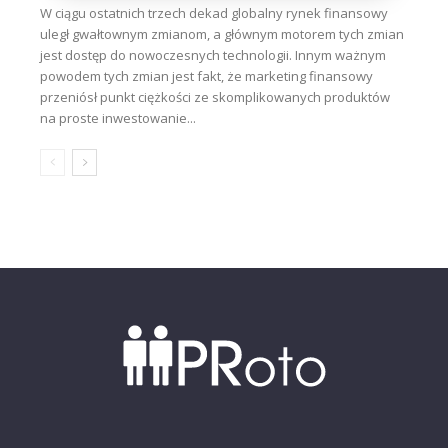
W ciągu ostatnich trzech dekad globalny rynek finansowy
uległ gwałtownym zmianom, a głównym motorem tych zmian
jest dostęp do nowoczesnych technologii. Innym ważnym
powodem tych zmian jest fakt, że marketing finansowy
przeniósł punkt ciężkości ze skomplikowanych produktów
na proste inwestowanie...