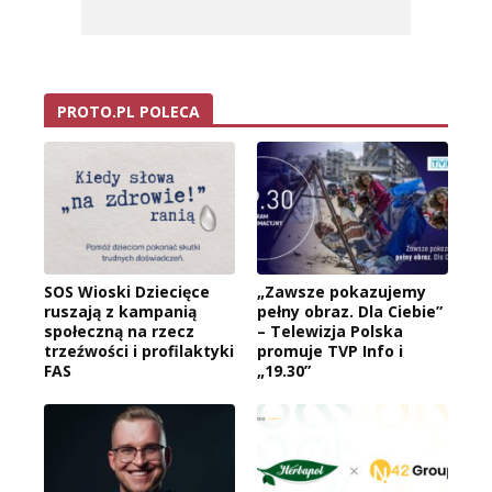
PROTO.PL POLECA
SOS Wioski Dziecięce
„Zawsze pokazujemy
ruszają z kampanią
pełny obraz. Dla Ciebie”
społeczną na rzecz
– Telewizja Polska
trzeźwości i profilaktyki
promuje TVP Info i
FAS
„19.30”