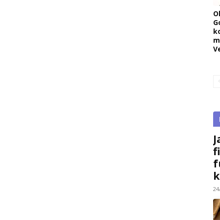
O
G
k
m
V
J
f
f
k
24