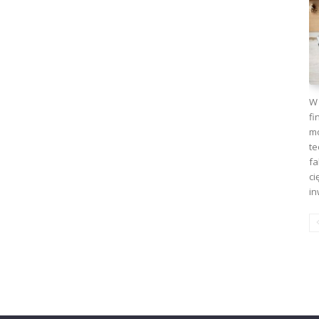
W 
fi
mo
te
fa
ci
in