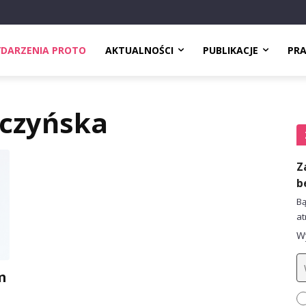
DARZENIA PROTO
AKTUALNOŚCI
PUBLIKACJE
PR
lczyńska
Z
b
Bą
at
Wy
m