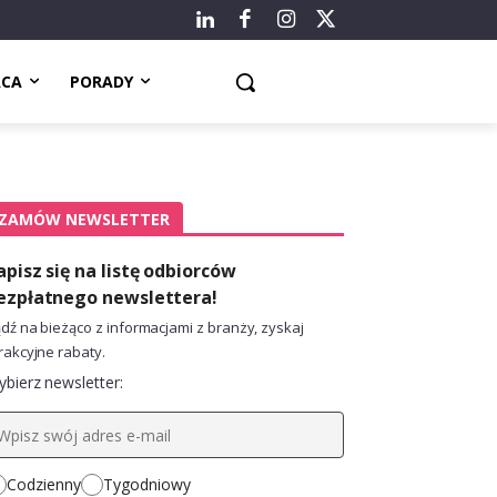
ACA
PORADY
ZAMÓW NEWSLETTER
apisz się na listę odbiorców
ezpłatnego newslettera!
dź na bieżąco z informacjami z branży, zyskaj
rakcyjne rabaty.
bierz newsletter:
Codzienny
Tygodniowy