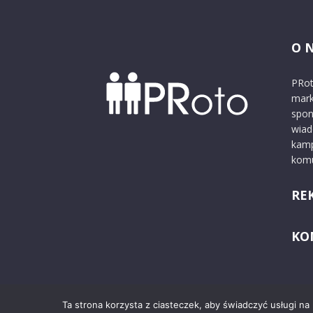
O 
PRot
mark
spon
wiad
kamp
komu
RE
KO
Ta strona korzysta z ciasteczek, aby świadczyć usługi na