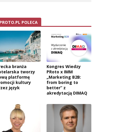
PROTO.PL POLECA
recka branża
Kongres Wiedzy
otelarska tworzy
PRoto x IMM
ową platformę
„Marketing B2B:
romocji kultury
from boring to
rzez język
better” z
akredytacją DIMAQ