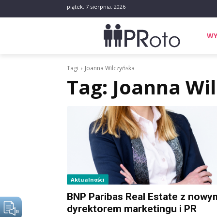
piątek, 7 sierpnia, 2026
WY
Tagi
Joanna Wilczyńska
Tag:
Joanna Wi
Aktualności
BNP Paribas Real Estate z nowy
dyrektorem marketingu i PR