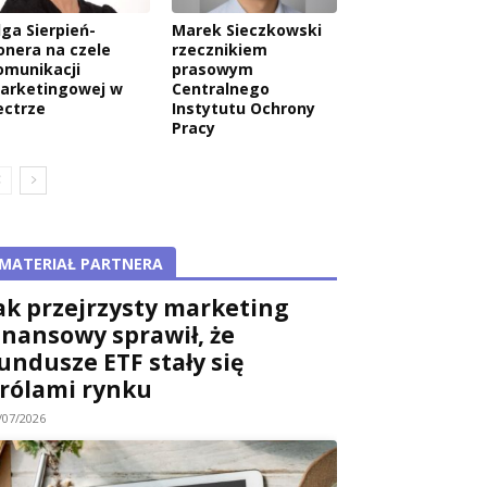
lga Sierpień-
Marek Sieczkowski
onera na czele
rzecznikiem
omunikacji
prasowym
arketingowej w
Centralnego
ectrze
Instytutu Ochrony
Pracy
MATERIAŁ PARTNERA
ak przejrzysty marketing
inansowy sprawił, że
undusze ETF stały się
rólami rynku
/07/2026