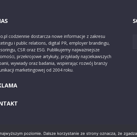
NAS
S
o.pl codziennie dostarcza nowe informacje z zakresu
etingu i public relations, digital PR, employer brandingu,
soringu, CSR oraz ESG. Publikujemy najważniejsze
omości, przekrojowe artykuły, przykłady najciekawszych
anii, wywiady oraz badania, wspierając rozwój branży
nikacji marketingowej od 2004 roku.
KLAMA
NTAKT
 najwyższym poziomie. Dalsze korzystanie ze strony oznacza, że zgadzas