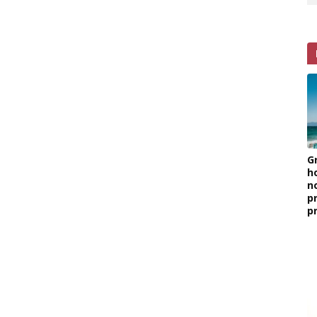
G
h
n
p
p