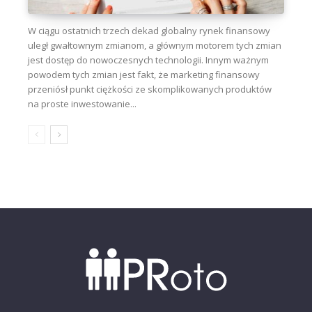
W ciągu ostatnich trzech dekad globalny rynek finansowy
uległ gwałtownym zmianom, a głównym motorem tych zmian
jest dostęp do nowoczesnych technologii. Innym ważnym
powodem tych zmian jest fakt, że marketing finansowy
przeniósł punkt ciężkości ze skomplikowanych produktów
na proste inwestowanie...