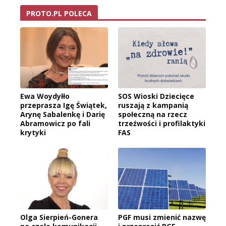
PROTO.PL POLECA
Ewa Woydyłło
SOS Wioski Dziecięce
przeprasza Igę Świątek,
ruszają z kampanią
Arynę Sabalenkę i Darię
społeczną na rzecz
Abramowicz po fali
trzeźwości i profilaktyki
krytyki
FAS
Olga Sierpień-Gonera
PGF musi zmienić nazwę