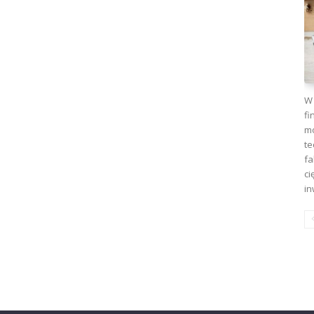
W 
fi
mo
te
fa
ci
in