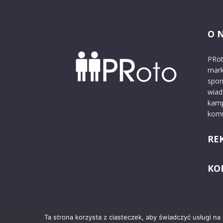
O 
PRot
mark
spon
wiad
kamp
komu
RE
KO
Ta strona korzysta z ciasteczek, aby świadczyć usługi na