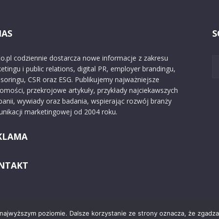
NAS
S
o.pl codziennie dostarcza nowe informacje z zakresu
etingu i public relations, digital PR, employer brandingu,
soringu, CSR oraz ESG. Publikujemy najważniejsze
omości, przekrojowe artykuły, przykłady najciekawszych
anii, wywiady oraz badania, wspierając rozwój branży
nikacji marketingowej od 2004 roku.
KLAMA
NTAKT
 najwyższym poziomie. Dalsze korzystanie ze strony oznacza, że zgadzas