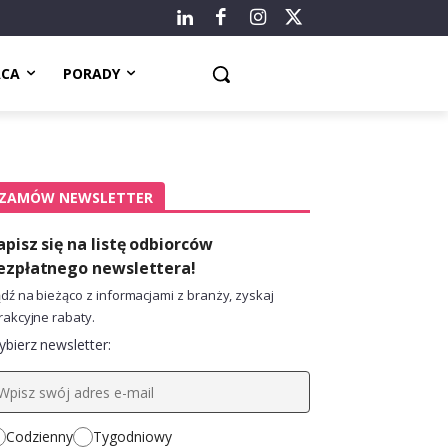
ACA
PORADY
ZAMÓW NEWSLETTER
apisz się na listę odbiorców
ezpłatnego newslettera!
dź na bieżąco z informacjami z branży, zyskaj
rakcyjne rabaty.
bierz newsletter:
Codzienny
Tygodniowy