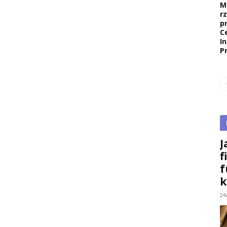
M
r
p
C
I
P
J
f
f
k
24