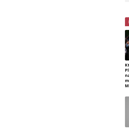
K
P
n
m
M