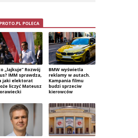
PROTO.PL POLECA
to „lajkuje” Rozwój
BMW wyświetla
lus? IMM sprawdza,
reklamy w autach.
a jaki elektorat
Kampania filmu
oże liczyć Mateusz
budzi sprzeciw
orawiecki
kierowców