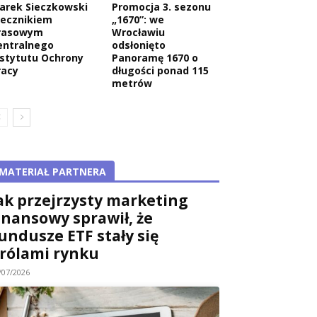
arek Sieczkowski
Promocja 3. sezonu
zecznikiem
„1670”: we
rasowym
Wrocławiu
entralnego
odsłonięto
nstytutu Ochrony
Panoramę 1670 o
racy
długości ponad 115
metrów
MATERIAŁ PARTNERA
ak przejrzysty marketing
inansowy sprawił, że
undusze ETF stały się
rólami rynku
/07/2026