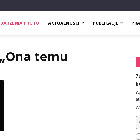
DARZENIA PROTO
AKTUALNOŚCI
PUBLIKACJE
PR
 „Ona temu
Z
b
Bą
at
Wy