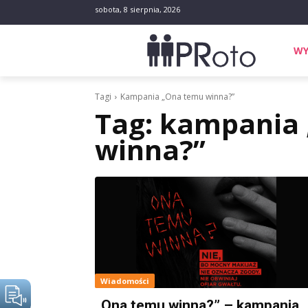
sobota, 8 sierpnia, 2026
WY
Tagi
Kampania „Ona temu winna?”
Tag:
kampania
winna?”
Wiadomości
„Ona temu winna?” – kampania