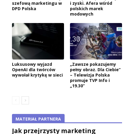
szefową marketingu w
i zyski. Afera wśród
DPD Polska
polskich marek
modowych
Luksusowy wyjazd
„Zawsze pokazujemy
OpenAI dla twórców
pełny obraz. Dla Ciebie”
wywołał krytykę w sieci
– Telewizja Polska
promuje TVP Info i
„19.30”
MATERIAŁ PARTNERA
Jak przejrzysty marketing