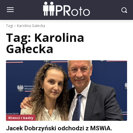
Tagi
Karolina Gałecka
Tag:
Karolina
Gałecka
Klienci i kadry
Jacek Dobrzyński odchodzi z MSWiA.