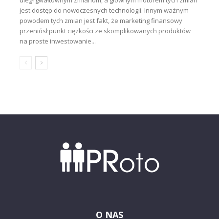
uległ gwałtownym zmianom, a głównym motorem tych zmian
jest dostęp do nowoczesnych technologii. Innym ważnym
powodem tych zmian jest fakt, że marketing finansowy
przeniósł punkt ciężkości ze skomplikowanych produktów
na proste inwestowanie...
O NAS