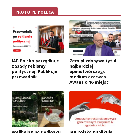
PROTO.PL POLECA
IAB Polska porządkuje
Zero.pl zdobywa tytuł
zasady reklamy
najbardziej
politycznej. Publikuje
opiniotwórczego
przewodnik
medium czerwca.
Awans o 16 miejsc
Wellbeing po Podlasku.
IAB Polska publikuje