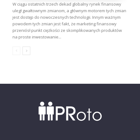
W ciągu ostatnich trzech dekad globalny rynek finansowy
uległ gwałtownym zmianom, a głównym motorem tych zmian
jest dostęp do nowoczesnych technologii. Innym ważnym
powodem tych zmian jest fakt, że marketing finansowy
przeniósł punkt ciężkości ze skomplikowanych produktów
na proste inwestowanie...