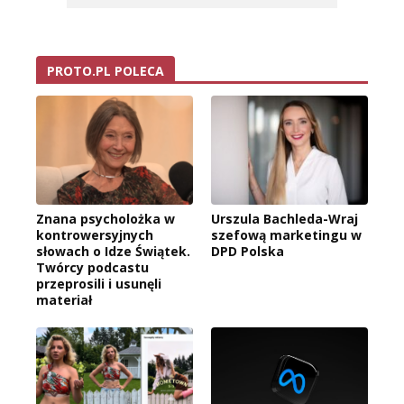
PROTO.PL POLECA
Znana psycholożka w
Urszula Bachleda-Wraj
kontrowersyjnych
szefową marketingu w
słowach o Idze Świątek.
DPD Polska
Twórcy podcastu
przeprosili i usunęli
materiał