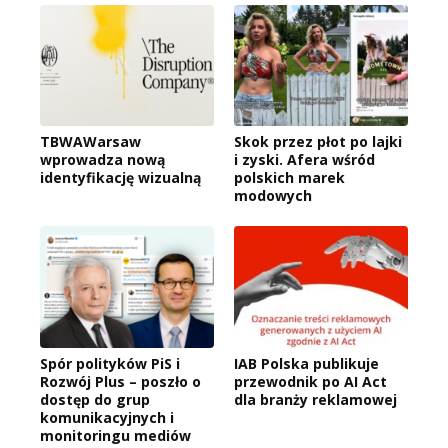
TBWAWarsaw
Skok przez płot po lajki
wprowadza nową
i zyski. Afera wśród
identyfikację wizualną
polskich marek
modowych
Spór polityków PiS i
IAB Polska publikuje
Rozwój Plus – poszło o
przewodnik po AI Act
dostęp do grup
dla branży reklamowej
komunikacyjnych i
monitoringu mediów