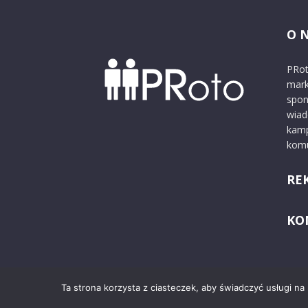
O 
PRot
mark
spon
wiad
kamp
komu
RE
KO
Ta strona korzysta z ciasteczek, aby świadczyć usługi na
© 2024 PRoto.pl