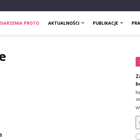
DARZENIA PROTO
AKTUALNOŚCI
PUBLIKACJE
PR
e
Z
b
Bą
at
Wy
m