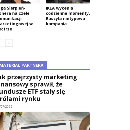
lga Sierpień-
IKEA wycenia
onera na czele
codzienne momenty.
omunikacji
Ruszyła nietypowa
arketingowej w
kampania
ectrze
MATERIAŁ PARTNERA
ak przejrzysty marketing
inansowy sprawił, że
undusze ETF stały się
rólami rynku
/07/2026