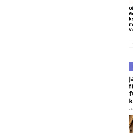
O
G
k
m
V
J
f
f
k
24