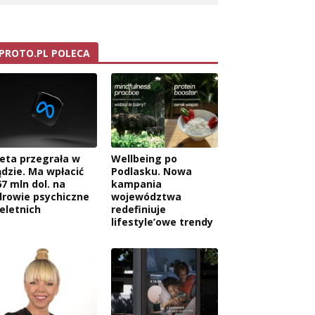
PROTO.PL POLECA
eta przegrała w
Wellbeing po
ądzie. Ma wpłacić
Podlasku. Nowa
67 mln dol. na
kampania
drowie psychiczne
województwa
ieletnich
redefiniuje
lifestyle’owe trendy