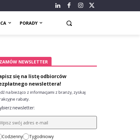
ACA
PORADY
ZAMÓW NEWSLETTER
apisz się na listę odbiorców
ezpłatnego newslettera!
dź na bieżąco z informacjami z branży, zyskaj
rakcyjne rabaty.
bierz newsletter:
Codzienny
Tygodniowy