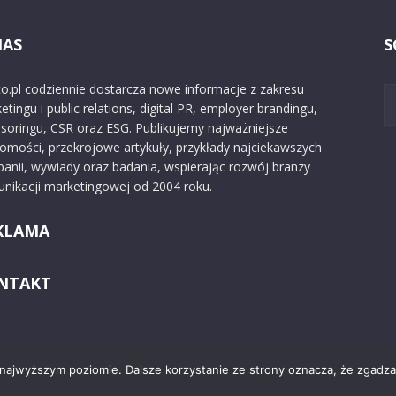
NAS
S
o.pl codziennie dostarcza nowe informacje z zakresu
etingu i public relations, digital PR, employer brandingu,
soringu, CSR oraz ESG. Publikujemy najważniejsze
omości, przekrojowe artykuły, przykłady najciekawszych
anii, wywiady oraz badania, wspierając rozwój branży
nikacji marketingowej od 2004 roku.
KLAMA
NTAKT
 najwyższym poziomie. Dalsze korzystanie ze strony oznacza, że zgadzas
Kontakt
O nas
Reklama
Zast