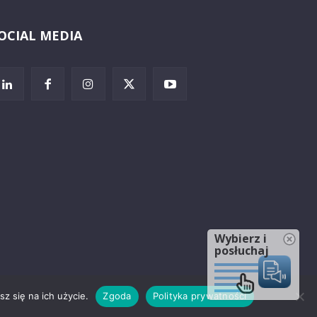
OCIAL MEDIA
Wybierz i
posłuchaj
z się na ich użycie.
Zgoda
Polityka prywatności
rzeżenia prawne