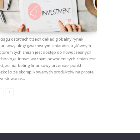
ciągu ostatnich trzech dekad globalny rynek
nansowy uległ gwałtownym zmianom, a głównym
torem tych zmian jest dostęp do nowoczesnych
chnologii. Innym ważnym powodem tych zmian jest
kt, że marketing finansowy przeniósł punkt
ężkości ze skomplikowanych produktów na proste
westowanie...