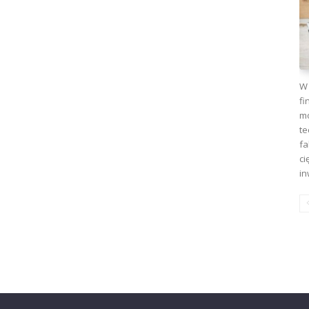
W 
fi
mo
te
fa
ci
in