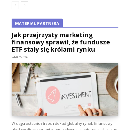
MATERIAŁ PARTNERA
Jak przejrzysty marketing
finansowy sprawił, że fundusze
ETF stały się królami rynku
24/07/2026
W ciągu ostatnich trzech dekad globalny rynek finansowy
uległ gwałtownym zmianom, a głównym motorem tych zmian