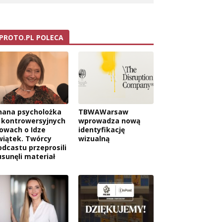
PROTO.PL POLECA
nana psycholożka
TBWAWarsaw
 kontrowersyjnych
wprowadza nową
łowach o Idze
identyfikację
wiątek. Twórcy
wizualną
odcastu przeprosili
usunęli materiał