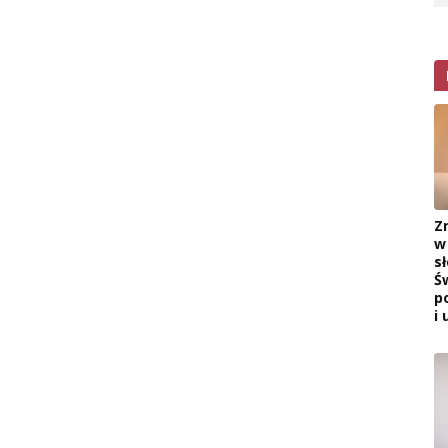
Z
w
s
Ś
p
i 