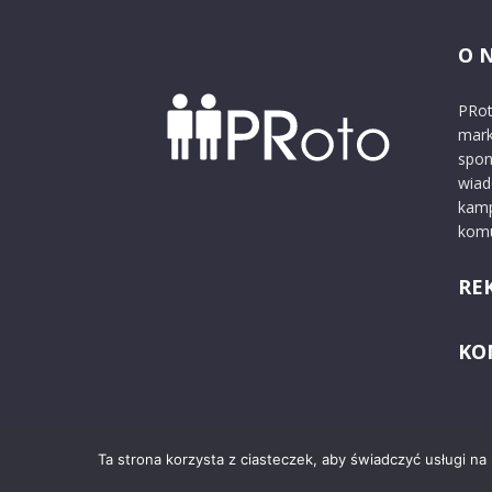
O 
PRot
mark
spon
wiad
kamp
komu
RE
KO
Ta strona korzysta z ciasteczek, aby świadczyć usługi na
© 2024 PRoto.pl