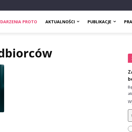
DARZENIA PROTO
AKTUALNOŚCI
PUBLIKACJE
PR
odbiorców
Z
b
Bą
at
Wy