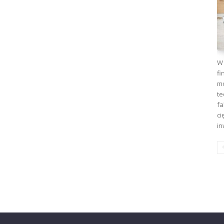
W 
fi
mo
te
fa
ci
in