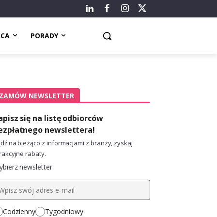
ACA
PORADY
ZAMÓW NEWSLETTER
apisz się na listę odbiorców
ezpłatnego newslettera!
dź na bieżąco z informacjami z branży, zyskaj
rakcyjne rabaty.
bierz newsletter:
Codzienny
Tygodniowy