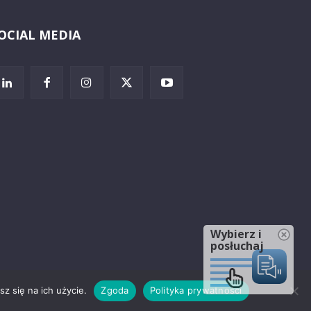
OCIAL MEDIA
Wybierz i
posłuchaj
z się na ich użycie.
Zgoda
Polityka prywatności
rzeżenia prawne