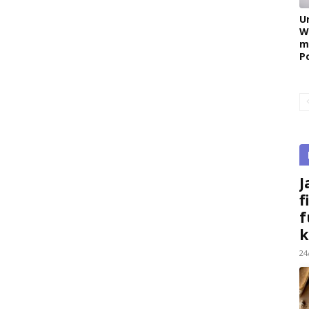
U
W
m
P
J
f
f
k
24