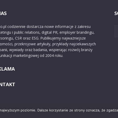
NAS
S
o.pl codziennie dostarcza nowe informacje z zakresu
etingu i public relations, digital PR, employer brandingu,
soringu, CSR oraz ESG. Publikujemy najważniejsze
omości, przekrojowe artykuły, przykłady najciekawszych
anii, wywiady oraz badania, wspierając rozwój branży
nikacji marketingowej od 2004 roku.
KLAMA
NTAKT
 najwyższym poziomie. Dalsze korzystanie ze strony oznacza, że zgadzas
Kontakt
O nas
Reklama
Zast