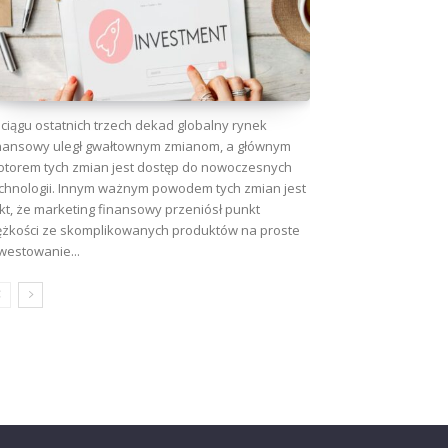
ciągu ostatnich trzech dekad globalny rynek
nansowy uległ gwałtownym zmianom, a głównym
torem tych zmian jest dostęp do nowoczesnych
chnologii. Innym ważnym powodem tych zmian jest
kt, że marketing finansowy przeniósł punkt
ężkości ze skomplikowanych produktów na proste
westowanie...