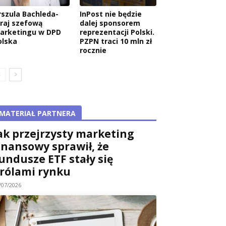
rszula Bachleda-
InPost nie będzie
raj szefową
dalej sponsorem
arketingu w DPD
reprezentacji Polski.
olska
PZPN traci 10 mln zł
rocznie
MATERIAŁ PARTNERA
ak przejrzysty marketing
inansowy sprawił, że
undusze ETF stały się
rólami rynku
/07/2026