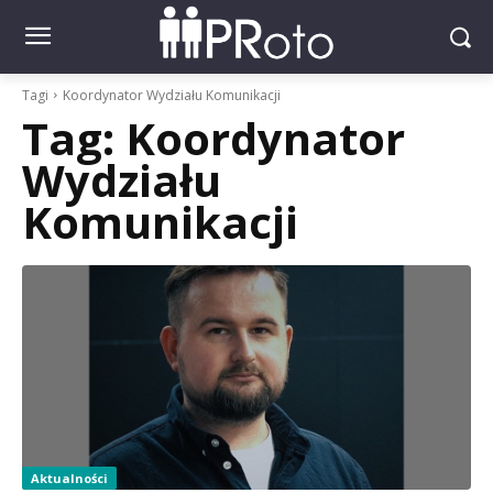
Tagi
Koordynator Wydziału Komunikacji
Tag:
Koordynator
Wydziału
Komunikacji
Aktualności