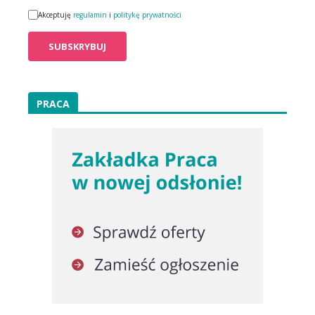
Akceptuję
regulamin
i
politykę prywatności
PRACA