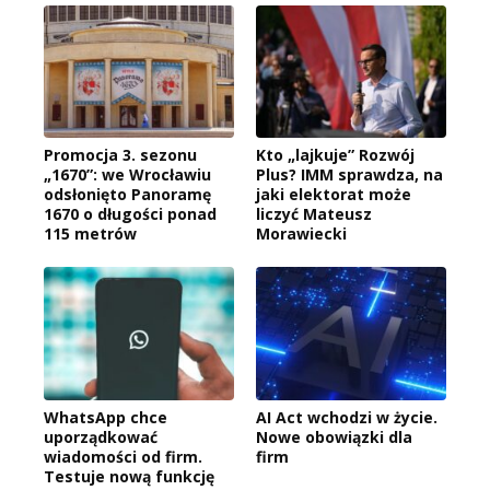
Promocja 3. sezonu
Kto „lajkuje” Rozwój
„1670”: we Wrocławiu
Plus? IMM sprawdza, na
odsłonięto Panoramę
jaki elektorat może
1670 o długości ponad
liczyć Mateusz
115 metrów
Morawiecki
WhatsApp chce
AI Act wchodzi w życie.
uporządkować
Nowe obowiązki dla
wiadomości od firm.
firm
Testuje nową funkcję