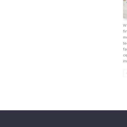
W 
fi
mo
te
fa
ci
in