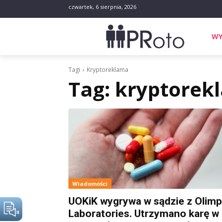
czwartek, 6 sierpnia, 2026
WY
Tagi
Kryptoreklama
Tag:
kryptorek
Wiadomości
UOKiK wygrywa w sądzie z Olimp
Laboratories. Utrzymano karę w