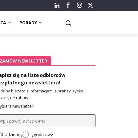
ACA
PORADY
ZAMÓW NEWSLETTER
apisz się na listę odbiorców
ezpłatnego newslettera!
dź na bieżąco z informacjami z branży, zyskaj
rakcyjne rabaty.
bierz newsletter:
Codzienny
Tygodniowy