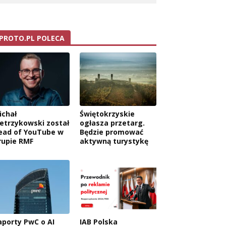
PROTO.PL POLECA
ichał
Świętokrzyskie
ietrzykowski został
ogłasza przetarg.
ead of YouTube w
Będzie promować
rupie RMF
aktywną turystykę
aporty PwC o AI
IAB Polska