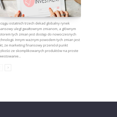
ciągu ostatnich trzech dekad globalny rynek
nansowy uległ gwałtownym zmianom, a głównym
torem tych zmian jest dostęp do nowoczesnych
chnologii. Innym ważnym powodem tych zmian jest
kt, że marketing finansowy przeniósł punkt
ężkości ze skomplikowanych produktów na proste
westowanie...