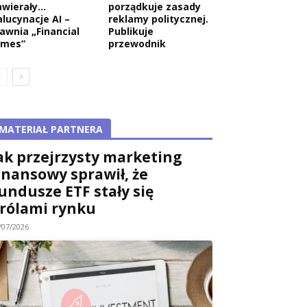
awierały…
porządkuje zasady
alucynacje AI –
reklamy politycznej.
jawnia „Financial
Publikuje
imes”
przewodnik
MATERIAŁ PARTNERA
ak przejrzysty marketing
inansowy sprawił, że
undusze ETF stały się
rólami rynku
/07/2026