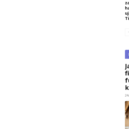
z
h
u
T
J
f
f
k
24