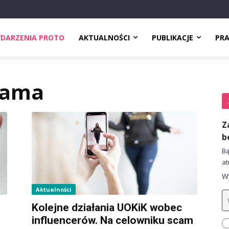
DARZENIA PROTO
AKTUALNOŚCI
PUBLIKACJE
PR
lama
Z
b
Bą
at
Wy
Aktualności
Kolejne działania UOKiK wobec
influencerów. Na celowniku scam