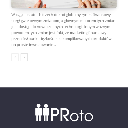
W ciągu ostatnich trzech dekad globalny rynek finansowy
uległ gwałtownym zmianom, a głównym motorem tych zmian
jest dostęp do nowoczesnych technologii. Innym ważnym
powodem tych zmian jest fakt, że marketing finansowy
przeniósł punkt ciężkości ze skomplikowanych produktów
na proste inwestowanie...