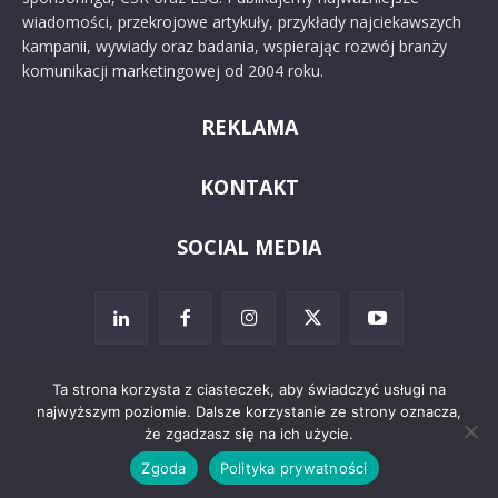
wiadomości, przekrojowe artykuły, przykłady najciekawszych
kampanii, wywiady oraz badania, wspierając rozwój branży
komunikacji marketingowej od 2004 roku.
REKLAMA
KONTAKT
SOCIAL MEDIA
Ta strona korzysta z ciasteczek, aby świadczyć usługi na
najwyższym poziomie. Dalsze korzystanie ze strony oznacza,
© 2024 PRoto.pl
że zgadzasz się na ich użycie.
Zgoda
Polityka prywatności
Kontakt
O nas
Reklama
Zastrzeżenia prawne