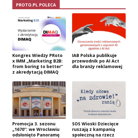
PROTO.PL POLECA
Kongres Wiedzy PRoto
IAB Polska publikuje
x IMM „Marketing B2B:
przewodnik po AI Act
from boring to better”
dla branży reklamowej
z akredytacją DIMAQ
Promocja 3. sezonu
SOS Wioski Dziecięce
„1670”: we Wrocławiu
ruszają z kampanią
odsłonięto Panoramę
społeczną na rzecz