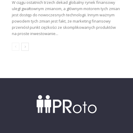
W ciągu ostatnich trzech dekad globalny rynek finansowy
uległ gwałtownym zmianom, a głównym motorem tych zmian
jest dostęp do nowoczesnych technologii. Innym ważnym
powodem tych zmian jest fakt, że marketing finansowy
przeniósł punkt ciężkości ze skomplikowanych produktów
na proste inwestowanie...