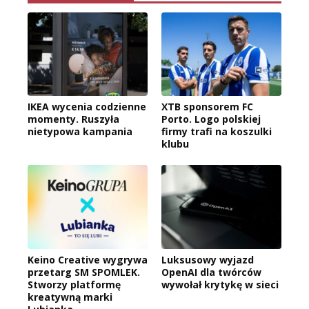
IKEA wycenia codzienne
XTB sponsorem FC
momenty. Ruszyła
Porto. Logo polskiej
nietypowa kampania
firmy trafi na koszulki
klubu
Keino Creative wygrywa
Luksusowy wyjazd
przetarg SM SPOMLEK.
OpenAI dla twórców
Stworzy platformę
wywołał krytykę w sieci
kreatywną marki