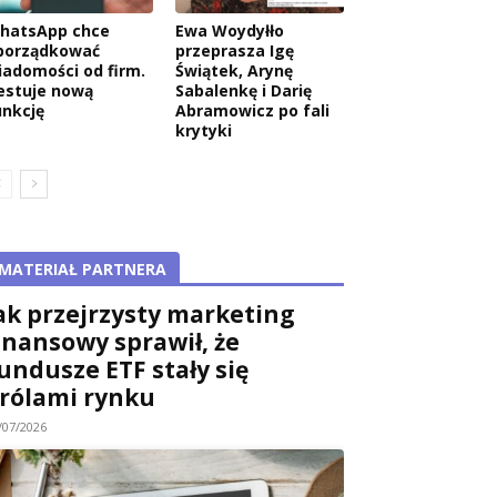
hatsApp chce
Ewa Woydyłło
porządkować
przeprasza Igę
iadomości od firm.
Świątek, Arynę
estuje nową
Sabalenkę i Darię
unkcję
Abramowicz po fali
krytyki
MATERIAŁ PARTNERA
ak przejrzysty marketing
inansowy sprawił, że
undusze ETF stały się
rólami rynku
/07/2026