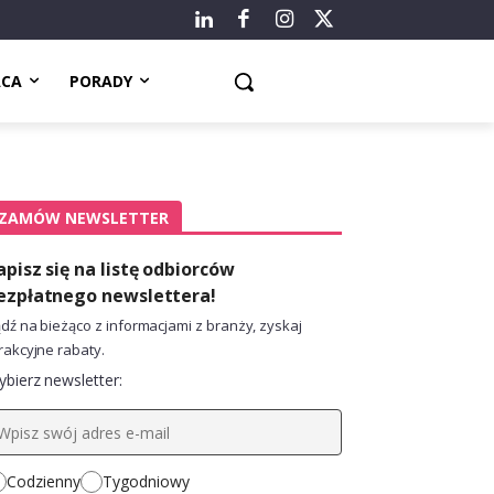
ACA
PORADY
ZAMÓW NEWSLETTER
apisz się na listę odbiorców
ezpłatnego newslettera!
dź na bieżąco z informacjami z branży, zyskaj
rakcyjne rabaty.
bierz newsletter:
Codzienny
Tygodniowy