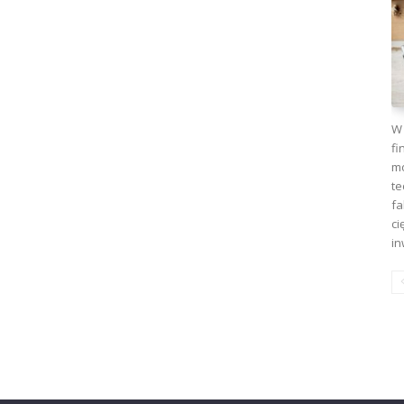
W 
fi
mo
te
fa
ci
in