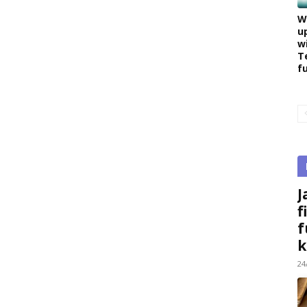
W
u
w
T
f
J
f
f
k
24