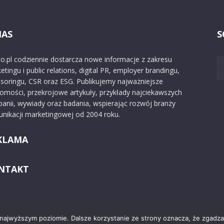
NAS
S
o.pl codziennie dostarcza nowe informacje z zakresu
etingu i public relations, digital PR, employer brandingu,
soringu, CSR oraz ESG. Publikujemy najważniejsze
omości, przekrojowe artykuły, przykłady najciekawszych
anii, wywiady oraz badania, wspierając rozwój branży
nikacji marketingowej od 2004 roku.
KLAMA
NTAKT
 najwyższym poziomie. Dalsze korzystanie ze strony oznacza, że zgadzas