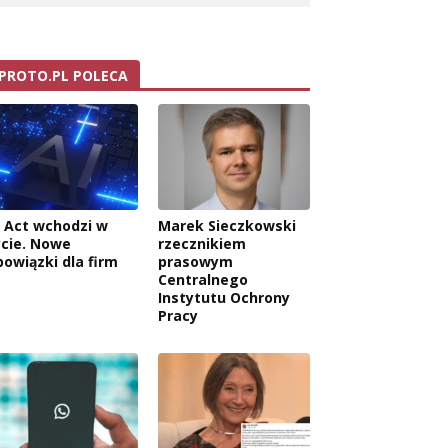
PROTO.PL POLECA
I Act wchodzi w
Marek Sieczkowski
ycie. Nowe
rzecznikiem
bowiązki dla firm
prasowym
Centralnego
Instytutu Ochrony
Pracy