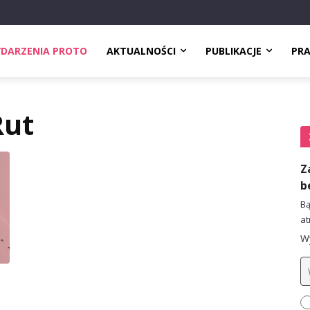
DARZENIA PROTO
AKTUALNOŚCI
PUBLIKACJE
PR
Rut
Z
b
Bą
at
Wy