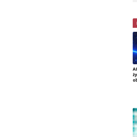
A
ż
o