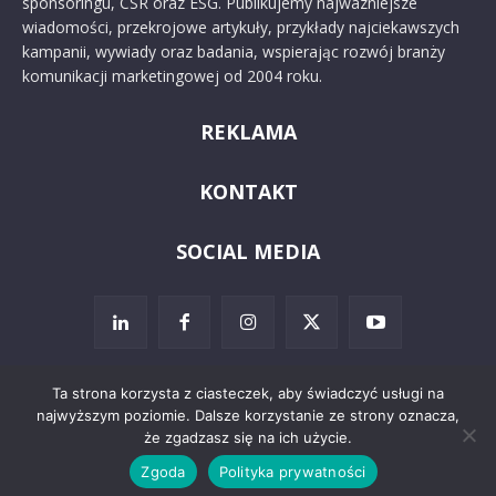
sponsoringu, CSR oraz ESG. Publikujemy najważniejsze
wiadomości, przekrojowe artykuły, przykłady najciekawszych
kampanii, wywiady oraz badania, wspierając rozwój branży
komunikacji marketingowej od 2004 roku.
REKLAMA
KONTAKT
SOCIAL MEDIA
Ta strona korzysta z ciasteczek, aby świadczyć usługi na
najwyższym poziomie. Dalsze korzystanie ze strony oznacza,
© 2024 PRoto.pl
że zgadzasz się na ich użycie.
Zgoda
Polityka prywatności
Kontakt
O nas
Reklama
Zastrzeżenia prawne