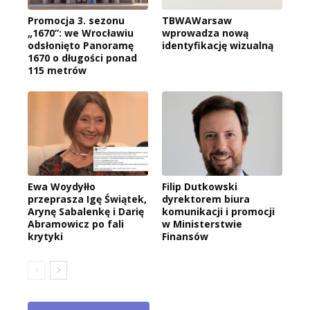
Promocja 3. sezonu
TBWAWarsaw
„1670”: we Wrocławiu
wprowadza nową
odsłonięto Panoramę
identyfikację wizualną
1670 o długości ponad
115 metrów
Ewa Woydyłło
Filip Dutkowski
przeprasza Igę Świątek,
dyrektorem biura
Arynę Sabalenkę i Darię
komunikacji i promocji
Abramowicz po fali
w Ministerstwie
krytyki
Finansów