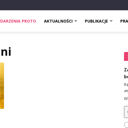
DARZENIA PROTO
AKTUALNOŚCI
PUBLIKACJE
PR
ni
Z
b
Bą
at
Wy