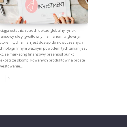
ciągu ostatnich trzech dekad globalny rynek
nansowy uległ gwałtownym zmianom, a głównym
torem tych zmian jest dostęp do nowoczesnych
chnologii. Innym ważnym powodem tych zmian jest
kt, że marketing finansowy przeniósł punkt
ężkości ze skomplikowanych produktów na proste
westowanie...