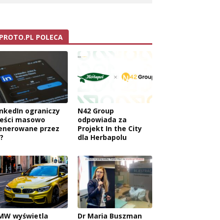
PROTO.PL POLECA
inkedIn ograniczy
N42 Group
reści masowo
odpowiada za
enerowane przez
Projekt In the City
?
dla Herbapolu
MW wyświetla
Dr Maria Buszman