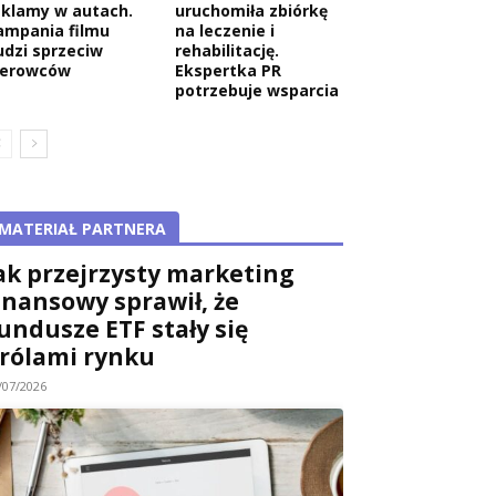
eklamy w autach.
uruchomiła zbiórkę
ampania filmu
na leczenie i
udzi sprzeciw
rehabilitację.
ierowców
Ekspertka PR
potrzebuje wsparcia
MATERIAŁ PARTNERA
ak przejrzysty marketing
inansowy sprawił, że
undusze ETF stały się
rólami rynku
/07/2026