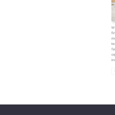
W 
fi
mo
te
fa
ci
in