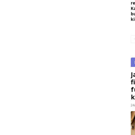
r
K
b
k
J
f
f
k
24