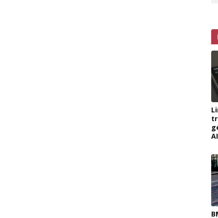
L
t
g
AI
B