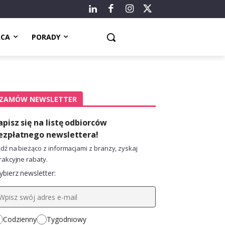
ACA
PORADY
ZAMÓW NEWSLETTER
apisz się na listę odbiorców
ezpłatnego newslettera!
dź na bieżąco z informacjami z branży, zyskaj
rakcyjne rabaty.
bierz newsletter:
Codzienny
Tygodniowy