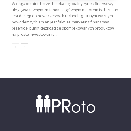
W ciągu ostatnich trzech dekad globalny rynek finansowy
uległ gwałtownym zmianom, a głównym motorem tych zmian
jest dostęp do nowoczesnych technologii. Innym ważnym
powodem tych zmian jest fakt, że marketing finansowy
przeniósł punkt ciężkości ze skomplikowanych produktów
na proste inwestowanie...