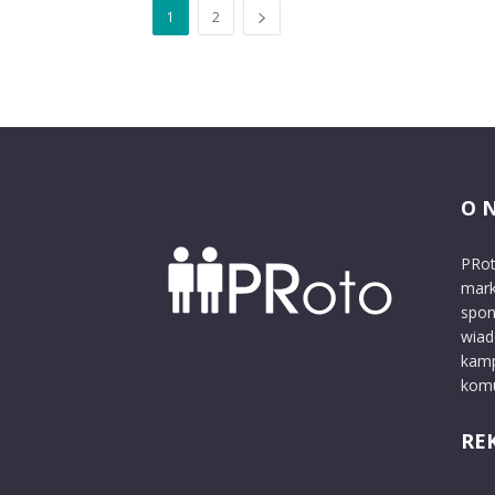
1
2
O 
PRot
mark
spon
wiad
kamp
komu
RE