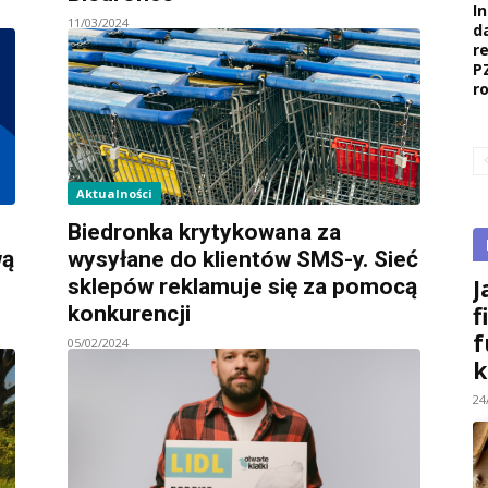
I
11/03/2024
d
r
P
r
Aktualności
Biedronka krytykowana za
wą
wysyłane do klientów SMS-y. Sieć
J
sklepów reklamuje się za pomocą
f
konkurencji
f
05/02/2024
k
24