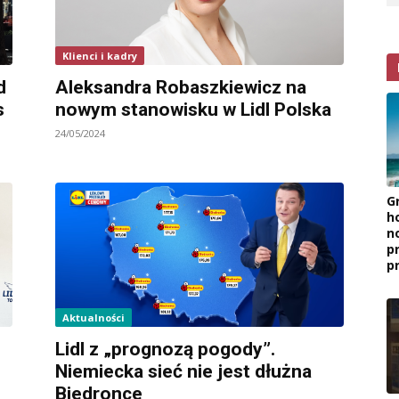
Klienci i kadry
d
Aleksandra Robaszkiewicz na
s
nowym stanowisku w Lidl Polska
24/05/2024
G
h
n
p
p
Aktualności
Lidl z „prognozą pogody”.
Niemiecka sieć nie jest dłużna
Biedronce