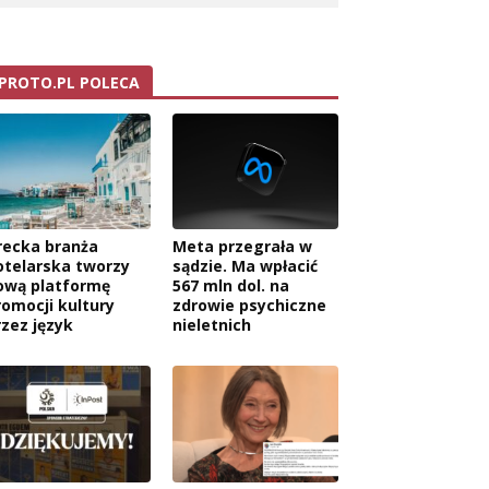
PROTO.PL POLECA
recka branża
Meta przegrała w
otelarska tworzy
sądzie. Ma wpłacić
ową platformę
567 mln dol. na
romocji kultury
zdrowie psychiczne
rzez język
nieletnich