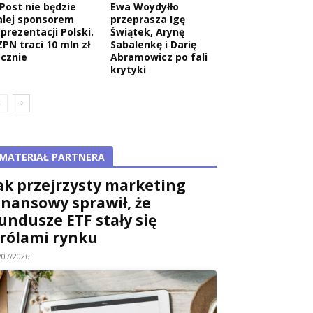
nPost nie będzie
Ewa Woydyłło
alej sponsorem
przeprasza Igę
eprezentacji Polski.
Świątek, Arynę
ZPN traci 10 mln zł
Sabalenkę i Darię
ocznie
Abramowicz po fali
krytyki
MATERIAŁ PARTNERA
ak przejrzysty marketing
inansowy sprawił, że
undusze ETF stały się
rólami rynku
/07/2026