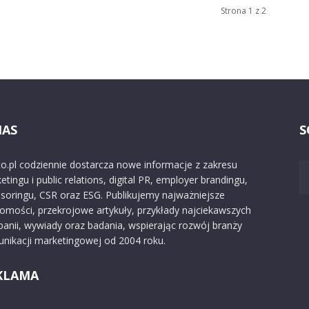
Strona 1 z 2
NAS
S
o.pl codziennie dostarcza nowe informacje z zakresu
etingu i public relations, digital PR, employer brandingu,
soringu, CSR oraz ESG. Publikujemy najważniejsze
omości, przekrojowe artykuły, przykłady najciekawszych
anii, wywiady oraz badania, wspierając rozwój branży
nikacji marketingowej od 2004 roku.
KLAMA