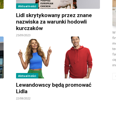
Aktualności
Lidl skrytykowany przez znane
nazwiska za warunki hodowli
kurczaków
W 
25/09/2023
fi
mo
te
fa
ci
in
Aktualności
Lewandowscy będą promować
Lidla
22/08/2022