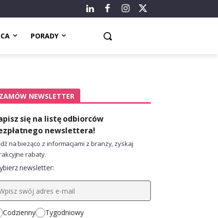
ACA
PORADY
ZAMÓW NEWSLETTER
apisz się na listę odbiorców
ezpłatnego newslettera!
dź na bieżąco z informacjami z branży, zyskaj
rakcyjne rabaty.
bierz newsletter:
Codzienny
Tygodniowy