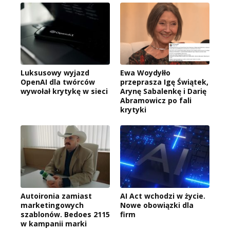
Luksusowy wyjazd
Ewa Woydyłło
OpenAI dla twórców
przeprasza Igę Świątek,
wywołał krytykę w sieci
Arynę Sabalenkę i Darię
Abramowicz po fali
krytyki
Autoironia zamiast
AI Act wchodzi w życie.
marketingowych
Nowe obowiązki dla
szablonów. Bedoes 2115
firm
w kampanii marki