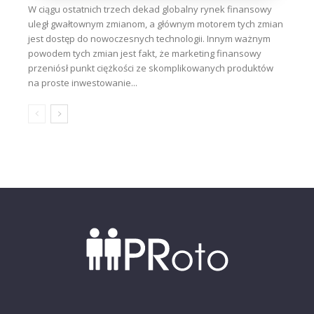
W ciągu ostatnich trzech dekad globalny rynek finansowy
uległ gwałtownym zmianom, a głównym motorem tych zmian
jest dostęp do nowoczesnych technologii. Innym ważnym
powodem tych zmian jest fakt, że marketing finansowy
przeniósł punkt ciężkości ze skomplikowanych produktów
na proste inwestowanie...