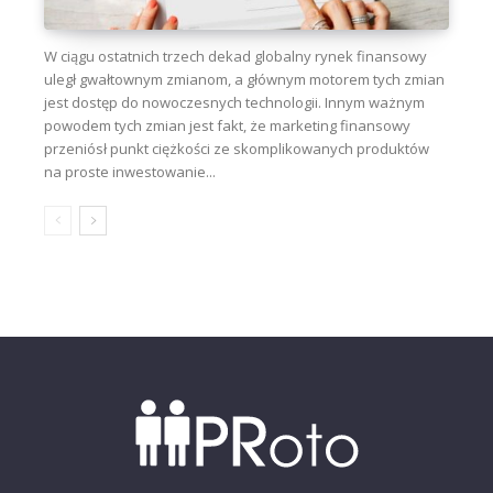
W ciągu ostatnich trzech dekad globalny rynek finansowy
uległ gwałtownym zmianom, a głównym motorem tych zmian
jest dostęp do nowoczesnych technologii. Innym ważnym
powodem tych zmian jest fakt, że marketing finansowy
przeniósł punkt ciężkości ze skomplikowanych produktów
na proste inwestowanie...