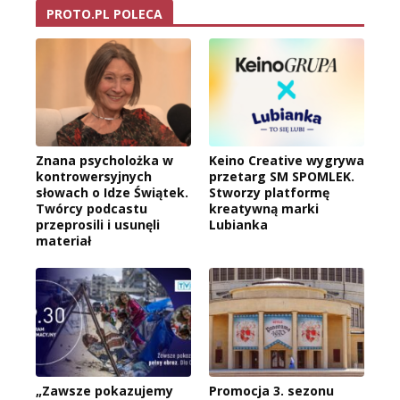
PROTO.PL POLECA
Znana psycholożka w
Keino Creative wygrywa
kontrowersyjnych
przetarg SM SPOMLEK.
słowach o Idze Świątek.
Stworzy platformę
Twórcy podcastu
kreatywną marki
przeprosili i usunęli
Lubianka
materiał
„Zawsze pokazujemy
Promocja 3. sezonu