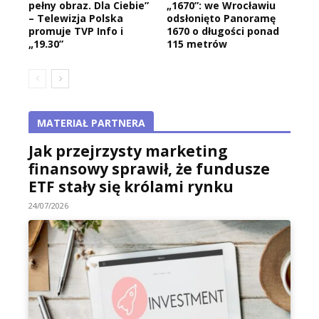
pełny obraz. Dla Ciebie”
„1670”: we Wrocławiu
– Telewizja Polska
odsłonięto Panoramę
promuje TVP Info i
1670 o długości ponad
„19.30”
115 metrów
MATERIAŁ PARTNERA
Jak przejrzysty marketing
finansowy sprawił, że fundusze
ETF stały się królami rynku
24/07/2026