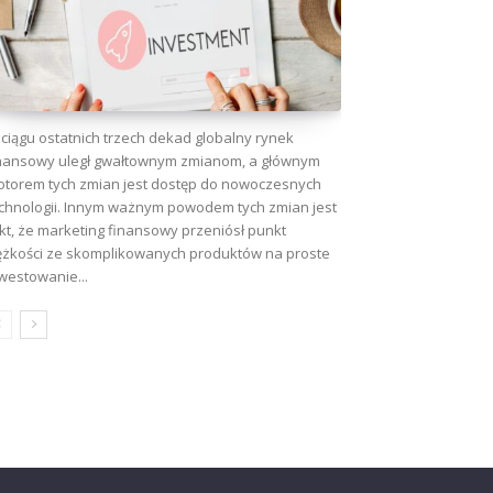
ciągu ostatnich trzech dekad globalny rynek
nansowy uległ gwałtownym zmianom, a głównym
torem tych zmian jest dostęp do nowoczesnych
chnologii. Innym ważnym powodem tych zmian jest
kt, że marketing finansowy przeniósł punkt
ężkości ze skomplikowanych produktów na proste
westowanie...