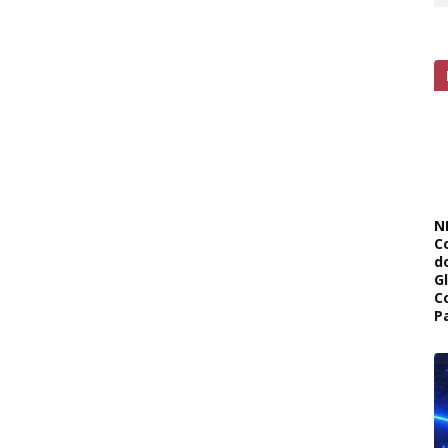
N
C
d
G
C
P