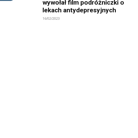
wywołał film podróżniczki o
lekach antydepresyjnych
16/02/2023