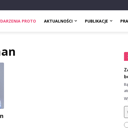
DARZENIA PROTO
AKTUALNOŚCI
PUBLIKACJE
PR
man
Z
b
Bą
at
Wy
an