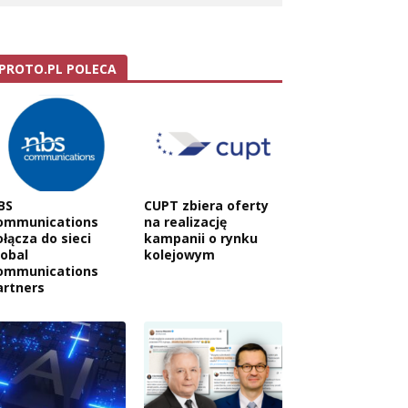
PROTO.PL POLECA
BS
CUPT zbiera oferty
ommunications
na realizację
ołącza do sieci
kampanii o rynku
lobal
kolejowym
ommunications
artners