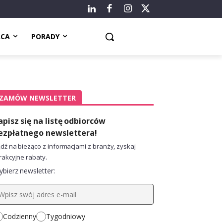
ACA
PORADY
ZAMÓW NEWSLETTER
apisz się na listę odbiorców
ezpłatnego newslettera!
dź na bieżąco z informacjami z branży, zyskaj
rakcyjne rabaty.
bierz newsletter:
Codzienny
Tygodniowy