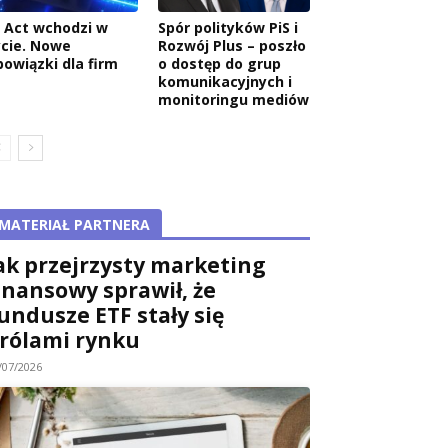
I Act wchodzi w
Spór polityków PiS i
ycie. Nowe
Rozwój Plus – poszło
bowiązki dla firm
o dostęp do grup
komunikacyjnych i
monitoringu mediów
MATERIAŁ PARTNERA
ak przejrzysty marketing
inansowy sprawił, że
undusze ETF stały się
rólami rynku
/07/2026