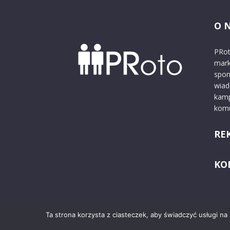
O 
PRot
mark
spon
wiad
kamp
komu
RE
KO
Ta strona korzysta z ciasteczek, aby świadczyć usługi na
© 2024 PRoto.pl