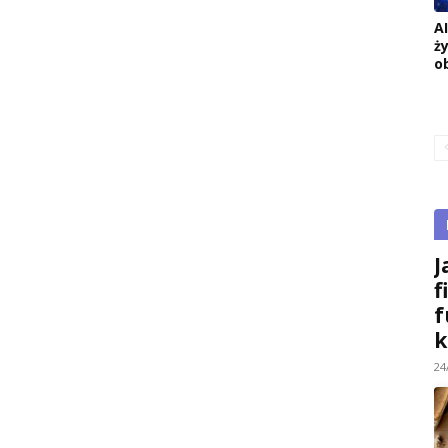
A
ż
o
J
f
f
k
24