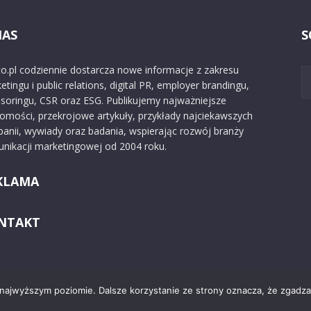
NAS
S
o.pl codziennie dostarcza nowe informacje z zakresu
etingu i public relations, digital PR, employer brandingu,
soringu, CSR oraz ESG. Publikujemy najważniejsze
omości, przekrojowe artykuły, przykłady najciekawszych
anii, wywiady oraz badania, wspierając rozwój branży
nikacji marketingowej od 2004 roku.
KLAMA
NTAKT
 najwyższym poziomie. Dalsze korzystanie ze strony oznacza, że zgadzas
Kontakt
O nas
Reklama
Zast