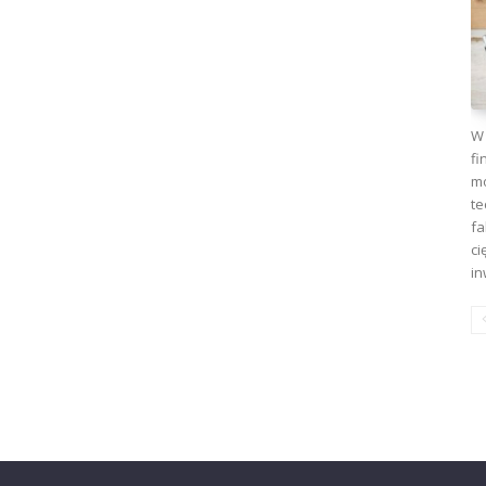
W 
fi
mo
te
fa
ci
in