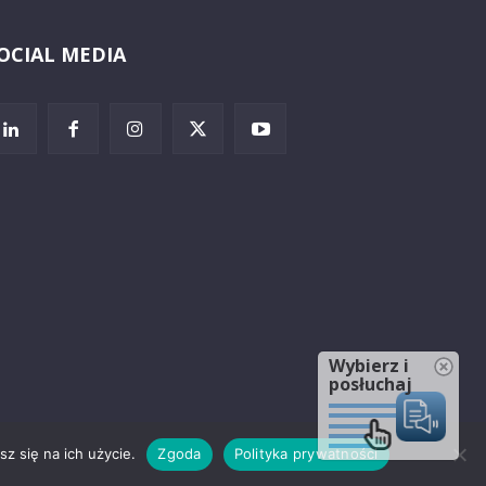
OCIAL MEDIA
Wybierz i
posłuchaj
z się na ich użycie.
Zgoda
Polityka prywatności
rzeżenia prawne