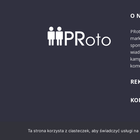
O 
PRot
mark
spon
wiad
kamp
komu
RE
KO
Ta strona korzysta z ciasteczek, aby świadczyć usługi na
© 2024 PRoto.pl