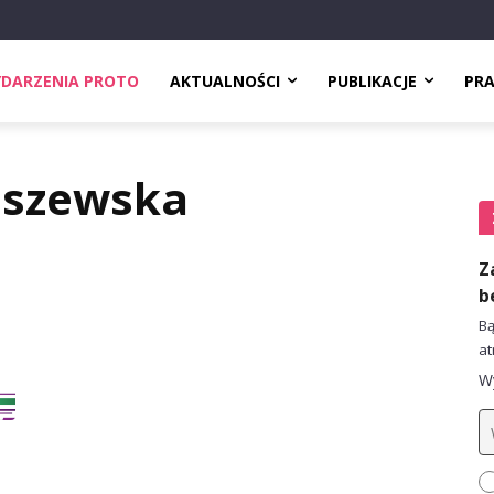
DARZENIA PROTO
AKTUALNOŚCI
PUBLIKACJE
PR
uszewska
Z
b
Bą
at
Wy