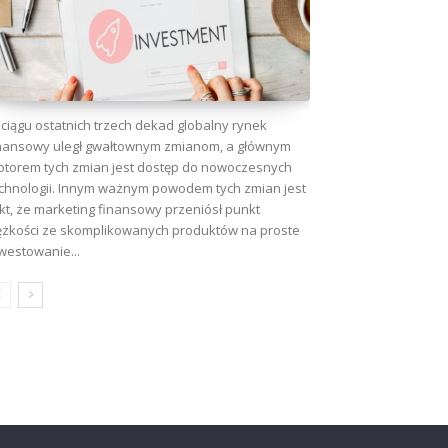
ciągu ostatnich trzech dekad globalny rynek
nansowy uległ gwałtownym zmianom, a głównym
torem tych zmian jest dostęp do nowoczesnych
chnologii. Innym ważnym powodem tych zmian jest
kt, że marketing finansowy przeniósł punkt
ężkości ze skomplikowanych produktów na proste
westowanie...