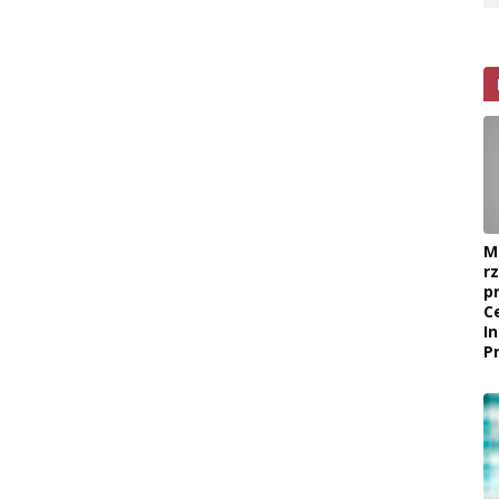
M
r
p
C
I
P