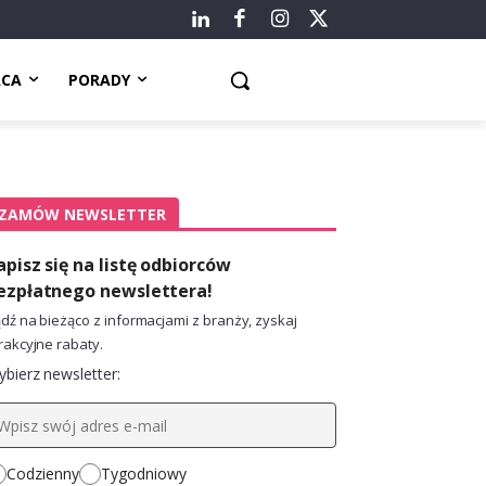
ACA
PORADY
ZAMÓW NEWSLETTER
apisz się na listę odbiorców
ezpłatnego newslettera!
dź na bieżąco z informacjami z branży, zyskaj
rakcyjne rabaty.
bierz newsletter:
Codzienny
Tygodniowy