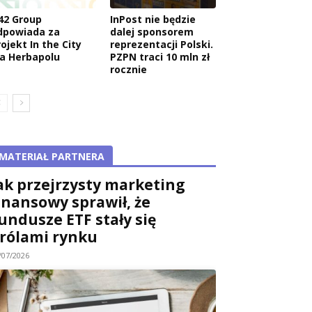
42 Group
InPost nie będzie
dpowiada za
dalej sponsorem
ojekt In the City
reprezentacji Polski.
la Herbapolu
PZPN traci 10 mln zł
rocznie
MATERIAŁ PARTNERA
ak przejrzysty marketing
inansowy sprawił, że
undusze ETF stały się
rólami rynku
/07/2026