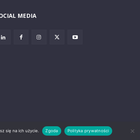
OCIAL MEDIA
Wybierz i
posłuchaj
z się na ich użycie.
Zgoda
Polityka prywatności
rzeżenia prawne