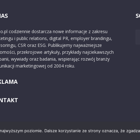
NAS
S
o.pl codziennie dostarcza nowe informacje z zakresu
etingu i public relations, digital PR, employer brandingu,
soringu, CSR oraz ESG. Publikujemy najważniejsze
omości, przekrojowe artykuły, przykłady najciekawszych
anii, wywiady oraz badania, wspierając rozwój branży
nikacji marketingowej od 2004 roku.
KLAMA
NTAKT
 najwyższym poziomie. Dalsze korzystanie ze strony oznacza, że zgadzas
Kontakt
O nas
Reklama
Zast