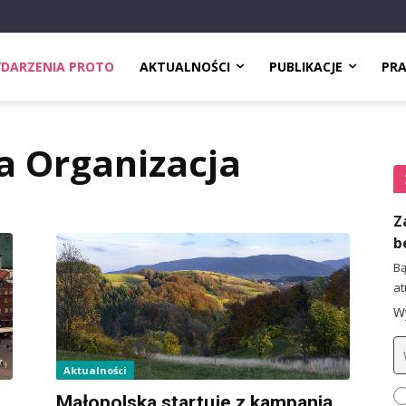
DARZENIA PROTO
AKTUALNOŚCI
PUBLIKACJE
PR
a Organizacja
Z
b
Bą
at
Wy
Aktualności
Małopolska startuje z kampanią