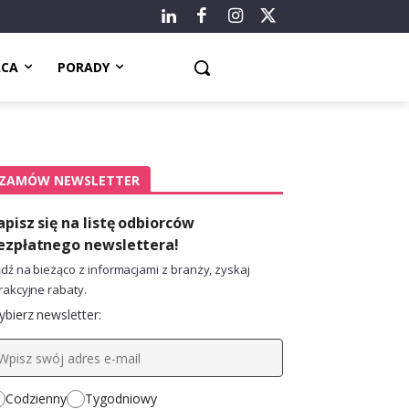
ACA
PORADY
ZAMÓW NEWSLETTER
apisz się na listę odbiorców
ezpłatnego newslettera!
dź na bieżąco z informacjami z branży, zyskaj
rakcyjne rabaty.
bierz newsletter:
Codzienny
Tygodniowy