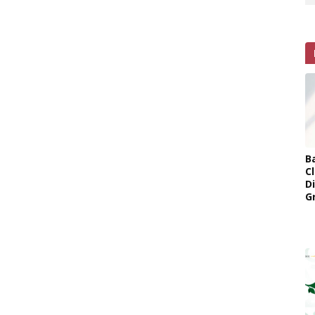
B
Cl
D
G