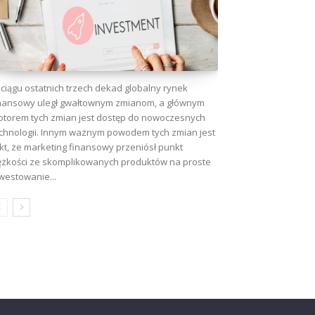
ciągu ostatnich trzech dekad globalny rynek
nansowy uległ gwałtownym zmianom, a głównym
torem tych zmian jest dostęp do nowoczesnych
chnologii. Innym ważnym powodem tych zmian jest
kt, że marketing finansowy przeniósł punkt
ężkości ze skomplikowanych produktów na proste
westowanie...