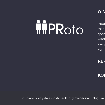
O 
PRot
mark
spon
wiad
kamp
komu
RE
KO
Ta strona korzysta z ciasteczek, aby świadczyć usługi na
© 2024 PRoto.pl