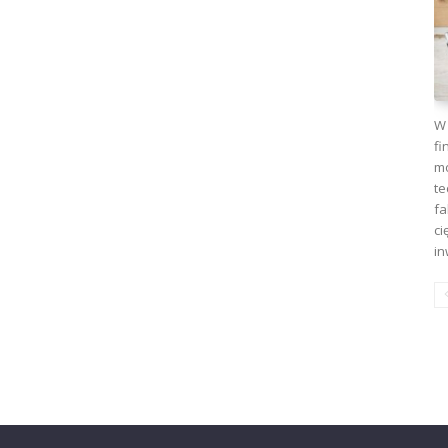
W 
fi
mo
te
fa
ci
in