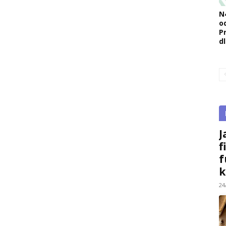
N
o
Pr
d
J
f
f
k
24