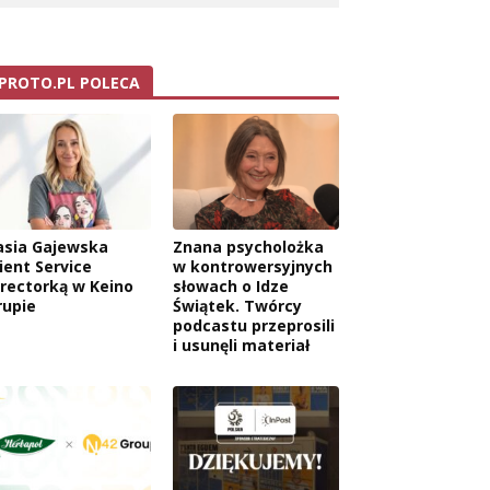
PROTO.PL POLECA
asia Gajewska
Znana psycholożka
ient Service
w kontrowersyjnych
irectorką w Keino
słowach o Idze
rupie
Świątek. Twórcy
podcastu przeprosili
i usunęli materiał