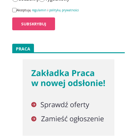
Akceptuję
regulamin
i
politykę prywatności
PRACA