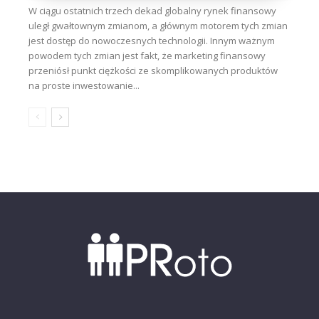
W ciągu ostatnich trzech dekad globalny rynek finansowy
uległ gwałtownym zmianom, a głównym motorem tych zmian
jest dostęp do nowoczesnych technologii. Innym ważnym
powodem tych zmian jest fakt, że marketing finansowy
przeniósł punkt ciężkości ze skomplikowanych produktów
na proste inwestowanie...