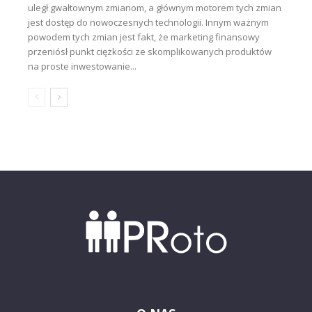
uległ gwałtownym zmianom, a głównym motorem tych zmian
jest dostęp do nowoczesnych technologii. Innym ważnym
powodem tych zmian jest fakt, że marketing finansowy
przeniósł punkt ciężkości ze skomplikowanych produktów
na proste inwestowanie...