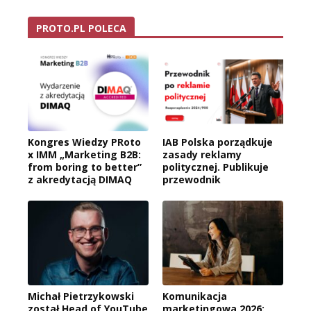
PROTO.PL POLECA
Kongres Wiedzy PRoto
IAB Polska porządkuje
x IMM „Marketing B2B:
zasady reklamy
from boring to better”
politycznej. Publikuje
z akredytacją DIMAQ
przewodnik
Michał Pietrzykowski
Komunikacja
został Head of YouTube
marketingowa 2026: