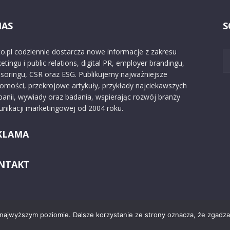
NAS
S
o.pl codziennie dostarcza nowe informacje z zakresu
etingu i public relations, digital PR, employer brandingu,
soringu, CSR oraz ESG. Publikujemy najważniejsze
omości, przekrojowe artykuły, przykłady najciekawszych
anii, wywiady oraz badania, wspierając rozwój branży
nikacji marketingowej od 2004 roku.
KLAMA
NTAKT
 najwyższym poziomie. Dalsze korzystanie ze strony oznacza, że zgadzas
Kontakt
O nas
Reklama
Zast