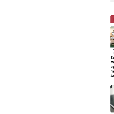
Z
ty
o
m
A