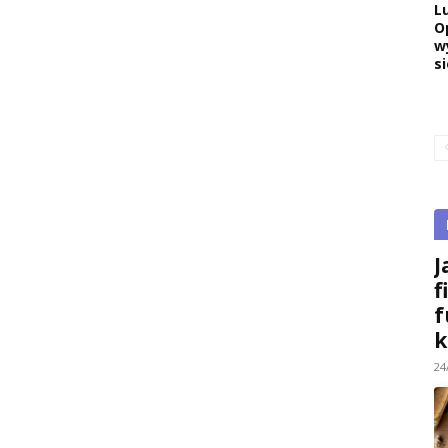
L
O
w
si
J
f
f
k
24