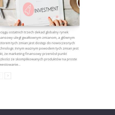
ciągu ostatnich trzech dekad globalny rynek
nansowy uległ gwałtownym zmianom, a głównym
torem tych zmian jest dostęp do nowoczesnych
chnologii. Innym ważnym powodem tych zmian jest
kt, że marketing finansowy przeniósł punkt
ężkości ze skomplikowanych produktów na proste
westowanie...