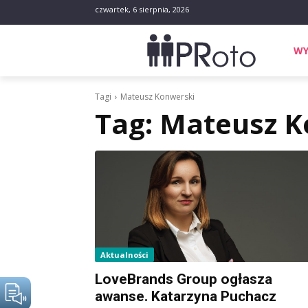
czwartek, 6 sierpnia, 2026
WY
Tagi
Mateusz Konwerski
Tag:
Mateusz K
Aktualności
LoveBrands Group ogłasza
awanse. Katarzyna Puchacz