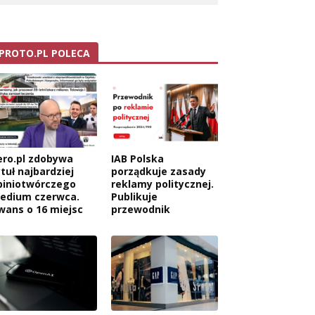
PROTO.PL POLECA
ero.pl zdobywa
IAB Polska
tuł najbardziej
porządkuje zasady
piniotwórczego
reklamy politycznej.
edium czerwca.
Publikuje
wans o 16 miejsc
przewodnik