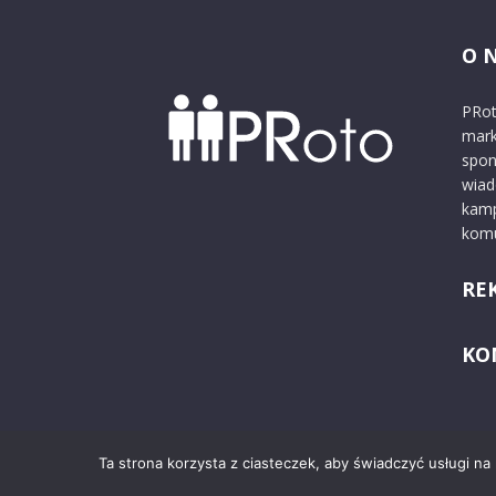
O 
PRot
mark
spon
wiad
kamp
komu
RE
KO
Ta strona korzysta z ciasteczek, aby świadczyć usługi na
© 2024 PRoto.pl