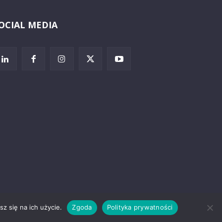
OCIAL MEDIA
Wybierz i
posłuchaj
z się na ich użycie.
Zgoda
Polityka prywatności
rzeżenia prawne