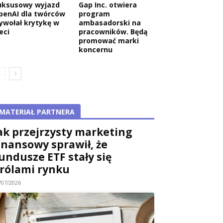
uksusowy wyjazd
Gap Inc. otwiera
penAI dla twórców
program
ywołał krytykę w
ambasadorski na
eci
pracowników. Będą
promować marki
koncernu
MATERIAŁ PARTNERA
ak przejrzysty marketing
inansowy sprawił, że
undusze ETF stały się
rólami rynku
/07/2026