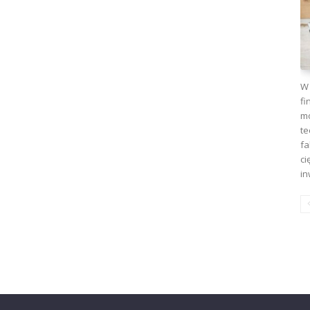
W 
fi
mo
te
fa
ci
in