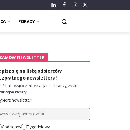
ACA
PORADY
ZAMÓW NEWSLETTER
apisz się na listę odbiorców
ezpłatnego newslettera!
dź na bieżąco z informacjami z branży, zyskaj
rakcyjne rabaty.
bierz newsletter:
Codzienny
Tygodniowy