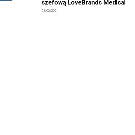
szefową LoveBrands Medical
05/02/2024