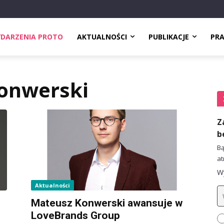
DARZENIA PROTO
AKTUALNOŚCI
PUBLIKACJE
PR
onwerski
Z
b
Bą
at
Wy
Aktualności
Mateusz Konwerski awansuje w
LoveBrands Group