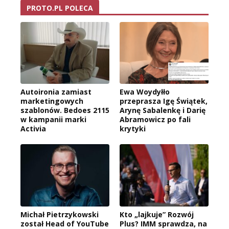
PROTO.PL POLECA
Autoironia zamiast
Ewa Woydyłło
marketingowych
przeprasza Igę Świątek,
szablonów. Bedoes 2115
Arynę Sabalenkę i Darię
w kampanii marki
Abramowicz po fali
Activia
krytyki
Michał Pietrzykowski
Kto „lajkuje” Rozwój
został Head of YouTube
Plus? IMM sprawdza, na