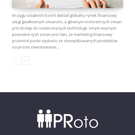
W ciągu ostatnich trzech dekad globalny rynek finansowy
uległ gwałtownym zmianom, a głównym motorem tych zmian
jest dostęp do nowoczesnych technologii. Innym ważnym
powodem tych zmian jest fakt, że marketing finansowy
przeniósł punkt ciężkości ze skomplikowanych produktów
na proste inwestowanie...