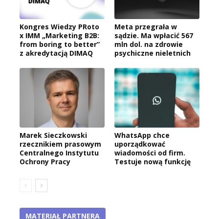
Kongres Wiedzy PRoto
Meta przegrała w
x IMM „Marketing B2B:
sądzie. Ma wpłacić 567
from boring to better”
mln dol. na zdrowie
z akredytacją DIMAQ
psychiczne nieletnich
Marek Sieczkowski
WhatsApp chce
rzecznikiem prasowym
uporządkować
Centralnego Instytutu
wiadomości od firm.
Ochrony Pracy
Testuje nową funkcję
MATERIAŁ PARTNERA