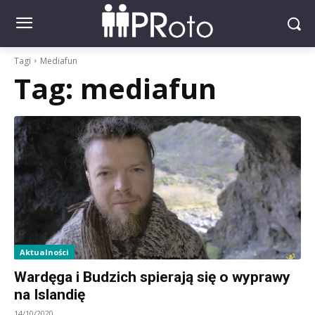
Tagi
Mediafun
Tag:
mediafun
Aktualności
Wardęga i Budzich spierają się o wyprawy
na Islandię
14/10/2020