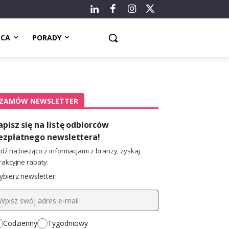
ACA
PORADY
ZAMÓW NEWSLETTER
apisz się na listę odbiorców
ezpłatnego newslettera!
dź na bieżąco z informacjami z branży, zyskaj
rakcyjne rabaty.
bierz newsletter:
Codzienny
Tygodniowy