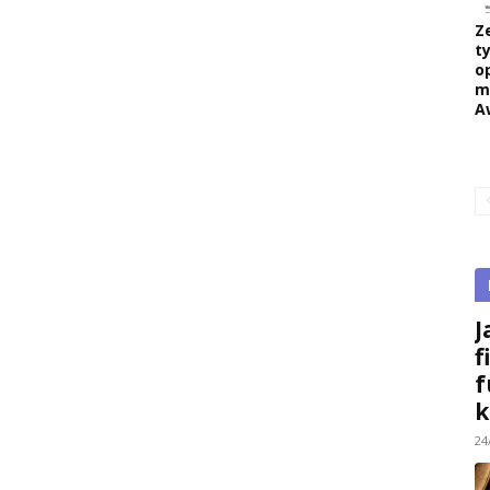
Z
ty
o
m
A
J
f
f
k
24