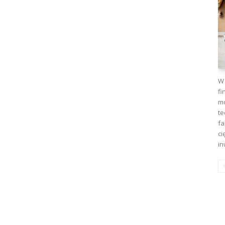
W 
fi
mo
te
fa
ci
in