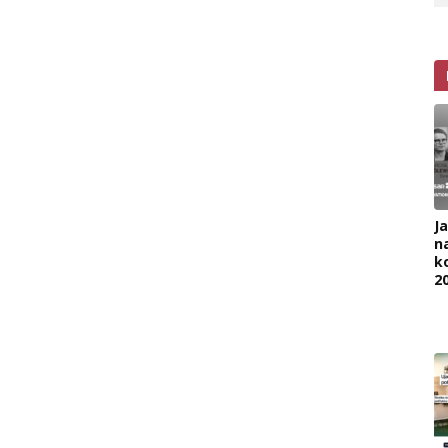
J
na
k
2