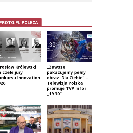
PROTO.PL POLECA
arosław Królewski
„Zawsze
 czele jury
pokazujemy pełny
onkursu Innovation
obraz. Dla Ciebie” –
026
Telewizja Polska
promuje TVP Info i
„19.30”