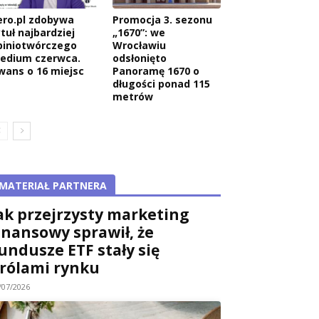
ero.pl zdobywa
Promocja 3. sezonu
tuł najbardziej
„1670”: we
piniotwórczego
Wrocławiu
edium czerwca.
odsłonięto
wans o 16 miejsc
Panoramę 1670 o
długości ponad 115
metrów
MATERIAŁ PARTNERA
ak przejrzysty marketing
inansowy sprawił, że
undusze ETF stały się
rólami rynku
/07/2026