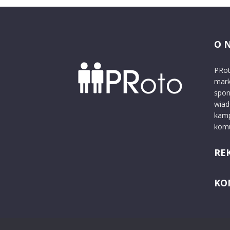
O 
PRot
mark
spon
wiad
kamp
komu
RE
KO