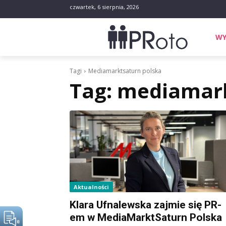
czwartek, 6 sierpnia, 2026
WY
Tagi
Mediamarktsaturn polska
Tag:
mediamark
Aktualności
Klara Ufnalewska zajmie się PR-
em w MediaMarktSaturn Polska