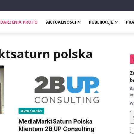
DARZENIA PROTO
AKTUALNOŚCI
PUBLIKACJE
PR
tsaturn polska
Z
b
Bą
at
Wy
Aktualności
MediaMarktSaturn Polska
klientem 2B UP Consulting