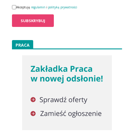
Akceptuję
regulamin
i
politykę prywatności
PRACA