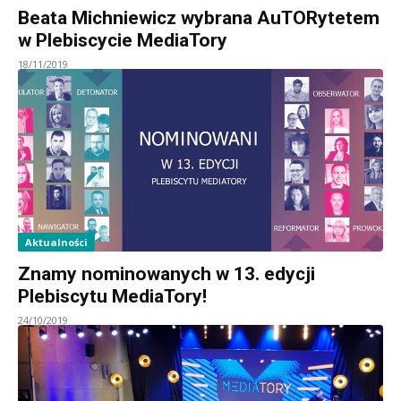
Beata Michniewicz wybrana AuTORytetem
w Plebiscycie MediaTory
18/11/2019
Aktualności
Znamy nominowanych w 13. edycji
Plebiscytu MediaTory!
24/10/2019