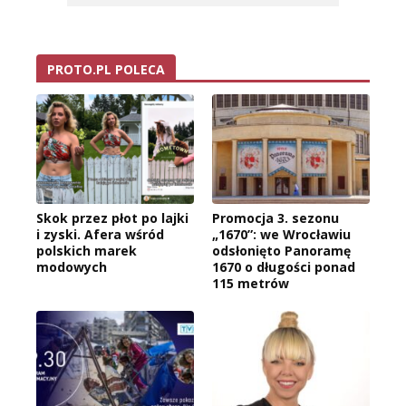
PROTO.PL POLECA
Skok przez płot po lajki
Promocja 3. sezonu
i zyski. Afera wśród
„1670”: we Wrocławiu
polskich marek
odsłonięto Panoramę
modowych
1670 o długości ponad
115 metrów