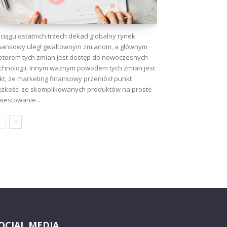
ciągu ostatnich trzech dekad globalny rynek
nansowy uległ gwałtownym zmianom, a głównym
torem tych zmian jest dostęp do nowoczesnych
chnologii. Innym ważnym powodem tych zmian jest
kt, że marketing finansowy przeniósł punkt
ężkości ze skomplikowanych produktów na proste
westowanie...
OCIAL MEDIA