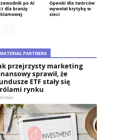
rzewodnik po AI
OpenAI dla twórców
ct dla branży
wywołał krytykę w
eklamowej
sieci
MATERIAŁ PARTNERA
ak przejrzysty marketing
inansowy sprawił, że
undusze ETF stały się
rólami rynku
/07/2026