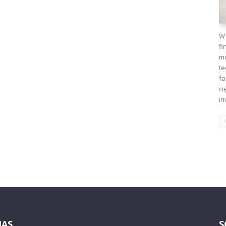
W 
fi
mo
te
fa
ci
in
NAS
S