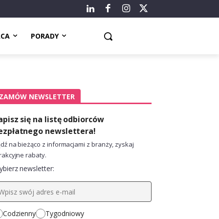
ACA
PORADY
ZAMÓW NEWSLETTER
apisz się na listę odbiorców
ezpłatnego newslettera!
dź na bieżąco z informacjami z branży, zyskaj
rakcyjne rabaty.
bierz newsletter:
Codzienny
Tygodniowy