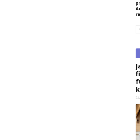
p
A
r
J
f
f
k
24