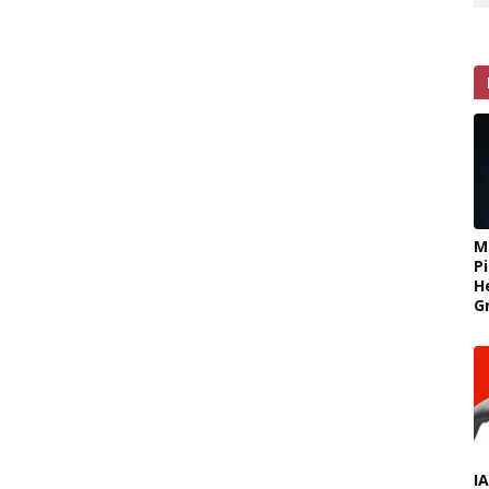
M
P
H
G
I