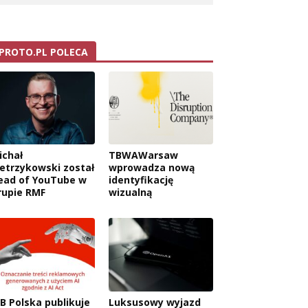
PROTO.PL POLECA
ichał
TBWAWarsaw
ietrzykowski został
wprowadza nową
ead of YouTube w
identyfikację
rupie RMF
wizualną
AB Polska publikuje
Luksusowy wyjazd