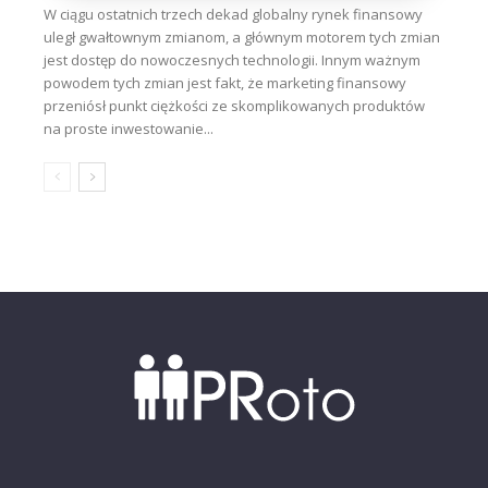
W ciągu ostatnich trzech dekad globalny rynek finansowy
uległ gwałtownym zmianom, a głównym motorem tych zmian
jest dostęp do nowoczesnych technologii. Innym ważnym
powodem tych zmian jest fakt, że marketing finansowy
przeniósł punkt ciężkości ze skomplikowanych produktów
na proste inwestowanie...